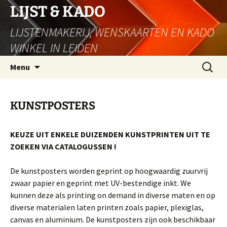
Ga
LIJST & KADO
naar
LIJSTENMAKERIJ, WENSKAARTEN EN KADO
de
inhoud
WINKEL IN LEIDEN
Zoeken
Menu
naar:
KUNSTPOSTERS
KEUZE UIT ENKELE DUIZENDEN KUNSTPRINTEN UIT TE
ZOEKEN VIA CATALOGUSSEN !
De kunstposters worden geprint op hoogwaardig zuurvrij
zwaar papier en geprint met UV-bestendige inkt. We
kunnen deze als printing on demand in diverse maten en op
diverse materialen laten printen zoals papier, plexiglas,
canvas en aluminium. De kunstposters zijn ook beschikbaar